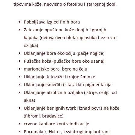
tipovima kože, neovisno o fototipu i starosnoj dobi.
Poboljšava izgled finih bora
Zatezanje opuštene kože donjih i gornjih
kapaka (neinvazivna blefaroplastika bez reza i
ožiljka)
Uklanjanje bora oko očiju (pačje nogice)
Pušačka koža (pušačke bore oko usana)
marionetske bore, bore na čelu
Uklanjanje tetovaže i trajne šminke
Uklanjanje smeđih i staračkih pigmentacija
Uklanjanje atrofičnih ožiljaka ( strije, ožiljci od
akna)
Uklanjanje benignih tvorbi iznad površine kože
(fibromi, bradavice)
crvene kapilare kontraindikacije
Pacemaker, Holter, i svi drugi implantirani