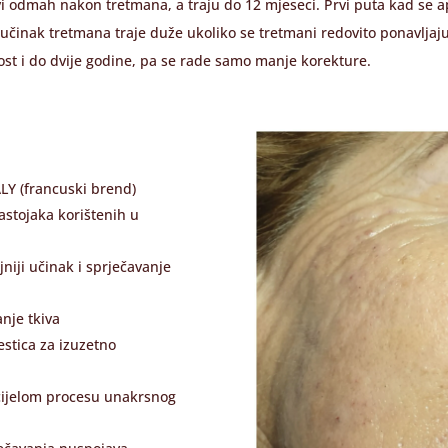
vi odmah nakon tretmana, a traju do 12 mjeseci. Prvi puta kad se apl
učinak tretmana traje duže ukoliko se tretmani redovito ponavljaju
ost i do dvije godine, pa se rade samo manje korekture.
ALY (francuski brend)
astojaka korištenih u
jniji učinak i sprječavanje
anje tkiva
stica za izuzetno
 cijelom procesu unakrsnog