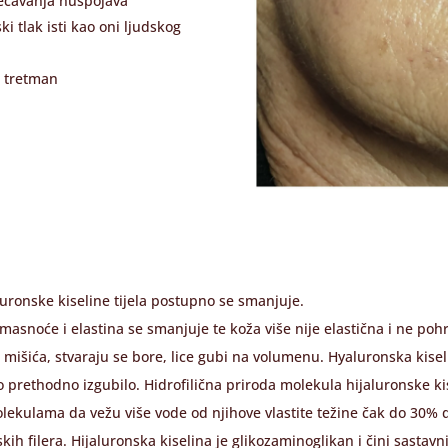
ječavanja nuspojava
i tlak isti kao oni ljudskog
n tretman
luronske kiseline tijela postupno se smanjuje.
masnoće i elastina se smanjuje te koža više nije elastična i ne pohr
e mišića, stvaraju se bore, lice gubi na volumenu. Hyaluronska kise
o prethodno izgubilo. Hidrofilična priroda molekula hijaluronske 
ulama da vežu više vode od njihove vlastite težine čak do 30% d
h filera. Hijaluronska kiselina je glikozaminoglikan i čini sastavn