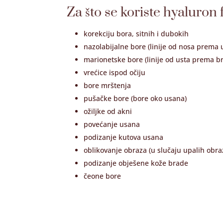
Za što se koriste hyaluron f
korekciju bora, sitnih i dubokih
nazolabijalne bore (linije od nosa prema 
marionetske bore (linije od usta prema b
vrećice ispod očiju
bore mrštenja
pušačke bore (bore oko usana)
ožiljke od akni
povećanje usana
podizanje kutova usana
oblikovanje obraza (u slučaju upalih obra
podizanje obješene kože brade
čeone bore