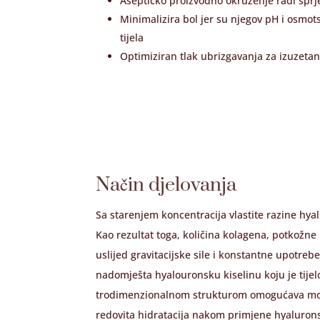
Aseptičko proizvodno okruženje radi spr
Minimalizira bol jer su njegov pH i osmotsk
tijela
Optimiziran tlak ubrizgavanja za izuzeta
Način djelovanja
Sa starenjem koncentracija vlastite razine hya
Kao rezultat toga, količina kolagena, potkožne 
uslijed gravitacijske sile i konstantne upotreb
nadomješta hyalouronsku kiselinu koju je tijel
trodimenzionalnom strukturom omogućava molek
redovita hidratacija nakom primjene hyaluronski