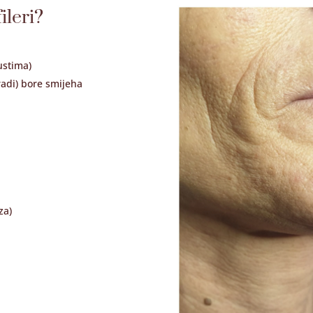
ileri?
ustima)
radi) bore smijeha
za)