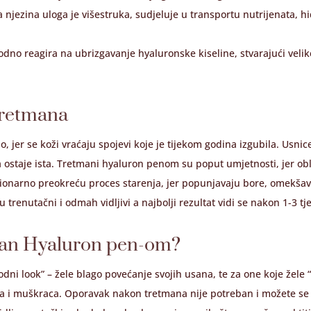
 njezina uloga je višestruka, sudjeluje u transportu nutrijenata, hi
odno reagira na ubrizgavanje hyaluronske kiseline, stvarajući velik
tretmana
 jer se koži vraćaju spojevi koje je tijekom godina izgubila. Usnic
ostaje ista. Tretmani hyaluron penom su poput umjetnosti, jer oblik
lucionarno preokreću proces starenja, jer popunjavaju bore, omekšava
 trenutačni i odmah vidljivi a najbolji rezultat vidi se nakon 1-3 tj
man Hyaluron pen-om?
ni look” – žele blago povećanje svojih usana, te za one koje žele “i
na i muškraca. Oporavak nakon tretmana nije potreban i možete se