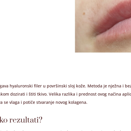
 hyaluronski filer u površinski sloj kože. Metoda je nježna i be
m dozirati i štiti tkivo. Velika razlika i prednost ovog načina apl
a se vlaga i potiče stvaranje novog kolagena.
ko rezultati?