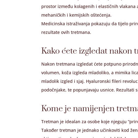
prostor između kolagenih i elastičnih vlakana a
mehaničkih i kemijskih oštećenja.
Medicinska istraživanja pokazuju da tijelo prir
rezultate ovih tretmana.
Kako ćete izgledat nakon 
Nakon tretmana izgledat ćete potpuno prirodno,
volumen, koža izgleda mladoliko, a mimika lica 
mladolik izgled i sjaj. Hyaluronski fileri revo
podočnjake, te popunjavaju usnice. Rezultati su
Kome je namijenjen tret
Tretman je idealan za osobe koje njeguju “prirod
Također tretman je jednako učinkoviti kod že