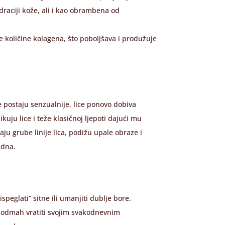
draciji kože, ali i kao obrambena od
e količine kolagena, što poboljšava i produžuje
e postaju senzualnije, lice ponovo dobiva
uju lice i teže klasičnoj ljepoti dajući mu
ju grube linije lica, podižu upale obraze i
edna.
speglati” sitne ili umanjiti dublje bore.
 odmah vratiti svojim svakodnevnim