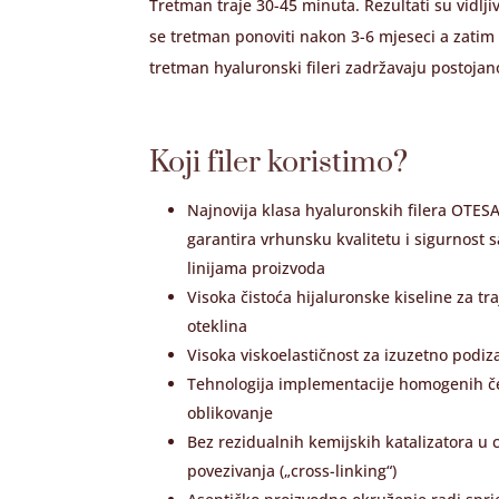
Tretman traje 30-45 minuta. Rezultati su vidlji
se tretman ponoviti nakon 3-6 mjeseci a zatim 
tretman hyaluronski fileri zadržavaju postojan
Koji filer koristimo?
Najnovija klasa hyaluronskih filera OTES
garantira vrhunsku kvalitetu i sigurnost s
linijama proizvoda
Visoka čistoća hijaluronske kiseline za tra
oteklina
Visoka viskoelastičnost za izuzetno podiz
Tehnologija implementacije homogenih če
oblikovanje
Bez rezidualnih kemijskih katalizatora u
povezivanja („cross-linking“)