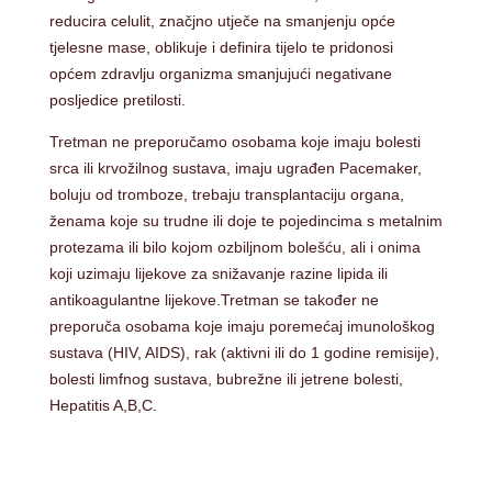
reducira celulit, značjno utječe na smanjenju opće
tjelesne mase, oblikuje i definira tijelo te pridonosi
općem zdravlju organizma smanjujući negativane
posljedice pretilosti.
Tretman ne preporučamo osobama koje imaju bolesti
srca ili krvožilnog sustava, imaju ugrađen Pacemaker,
boluju od tromboze, trebaju transplantaciju organa,
ženama koje su trudne ili doje te pojedincima s metalnim
protezama ili bilo kojom ozbiljnom bolešću, ali i onima
koji uzimaju lijekove za snižavanje razine lipida ili
antikoagulantne lijekove.Tretman se također ne
preporuča osobama koje imaju poremećaj imunološkog
sustava (HIV, AIDS), rak (aktivni ili do 1 godine remisije),
bolesti limfnog sustava, bubrežne ili jetrene bolesti,
Hepatitis A,B,C.