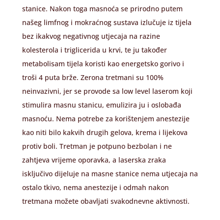
stanice. Nakon toga masnoća se prirodno putem
našeg limfnog i mokraćnog sustava izlučuje iz tijela
bez ikakvog negativnog utjecaja na razine
kolesterola i triglicerida u krvi, te ju također
metabolisam tijela koristi kao energetsko gorivo i
troši 4 puta brže. Zerona tretmani su 100%
neinvazivni, jer se provode sa low level laserom koji
stimulira masnu stanicu, emulizira ju i oslobađa
masnoću. Nema potrebe za korištenjem anestezije
kao niti bilo kakvih drugih gelova, krema i lijekova
protiv boli. Tretman je potpuno bezbolan i ne
zahtjeva vrijeme oporavka, a laserska zraka
isključivo dijeluje na masne stanice nema utjecaja na
ostalo tkivo, nema anestezije i odmah nakon
tretmana možete obavljati svakodnevne aktivnosti.