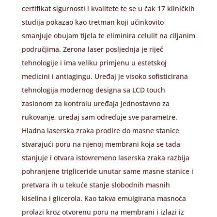
certifikat sigurnosti i kvalitete te se u čak 17 kliničkih
studija pokazao kao tretman koji učinkovito
smanjuje obujam tijela te eliminira celulit na ciljanim
područjima. Zerona laser posljednja je riječ
tehnologije i ima veliku primjenu u estetskoj
medicini i antiagingu. Uređaj je visoko sofisticirana
tehnologija modernog designa sa LCD touch
zaslonom za kontrolu uređaja jednostavno za
rukovanje, uređaj sam određuje sve parametre.
Hladna laserska zraka prodire do masne stanice
stvarajući poru na njenoj membrani koja se tada
stanjuje i otvara istovremeno laserska zraka razbija
pohranjene trigliceride unutar same masne stanice i
pretvara ih u tekuće stanje slobodnih masnih
kiselina i glicerola. Kao takva emulgirana masnoća
prolazi kroz otvorenu poru na membrani i izlazi iz