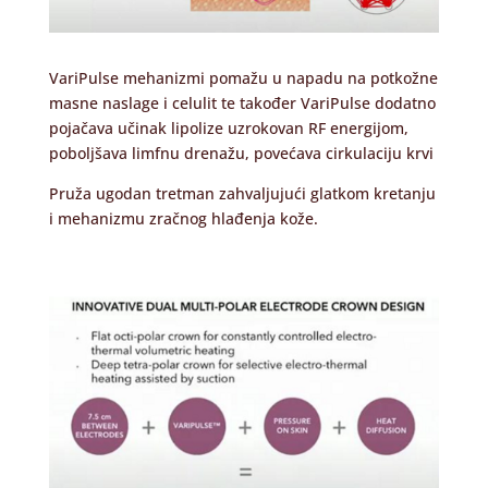
VariPulse mehanizmi pomažu u napadu na potkožne
masne naslage i celulit te također VariPulse dodatno
pojačava učinak lipolize uzrokovan RF energijom,
poboljšava limfnu drenažu, povećava cirkulaciju krvi
Pruža ugodan tretman zahvaljujući glatkom kretanju
i mehanizmu zračnog hlađenja kože.