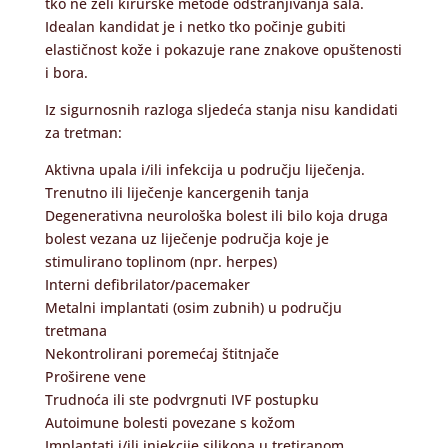
tko ne želi kirurške metode odstranjivanja sala.
Idealan kandidat je i netko tko počinje gubiti
elastičnost kože i pokazuje rane znakove opuštenosti
i bora.
Iz sigurnosnih razloga sljedeća stanja nisu kandidati
za tretman:
Aktivna upala i/ili infekcija u području liječenja.
Trenutno ili liječenje kancergenih tanja
Degenerativna neurološka bolest ili bilo koja druga
bolest vezana uz liječenje područja koje je
stimulirano toplinom (npr. herpes)
Interni defibrilator/pacemaker
Metalni implantati (osim zubnih) u području
tretmana
Nekontrolirani poremećaj štitnjače
Proširene vene
Trudnoća ili ste podvrgnuti IVF postupku
Autoimune bolesti povezane s kožom
Implantati i/ili injekcije silikona u tretiranom