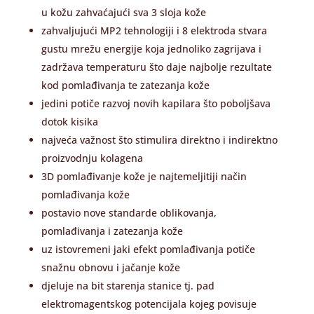
u kožu zahvaćajući sva 3 sloja kože
zahvaljujući MP2 tehnologiji i 8 elektroda stvara
gustu mrežu energije koja jednoliko zagrijava i
zadržava temperaturu što daje najbolje rezultate
kod pomlađivanja te zatezanja kože
jedini potiče razvoj novih kapilara što poboljšava
dotok kisika
najveća važnost što stimulira direktno i indirektno
proizvodnju kolagena
3D pomlađivanje kože je najtemeljitiji način
pomlađivanja kože
postavio nove standarde oblikovanja,
pomlađivanja i zatezanja kože
uz istovremeni jaki efekt pomlađivanja potiče
snažnu obnovu i jačanje kože
djeluje na bit starenja stanice tj. pad
elektromagentskog potencijala kojeg povisuje