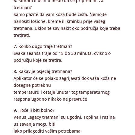
6. Moram li učiniti nešto da se pripremim za
tretman?
Samo pazite da vam koža bude čista. Nemojte
nanositi losione, kreme ili šminku prije vašeg
tretmana. Uklonite sav nakit oko područja koje treba
tretirati.
7. Koliko dugo traje tretman?
Svaka seansa traje od 15 do 30 minuta, ovisno o
području koje se tretira.
8. Kakav je osjećaj tretmana?
Aplikator će se polako zagrijavati dok vaša koža ne
dosegne potrebnu
temperaturu i ostaje unutar tog temperaturnog
raspona ugodno nikako ne prevruće
9. Hoće li biti bolno?
Venus Legacy tretmani su ugodni. Toplina i razina
usisavanja mogu biti
lako prilagoditi vašim potrebama.