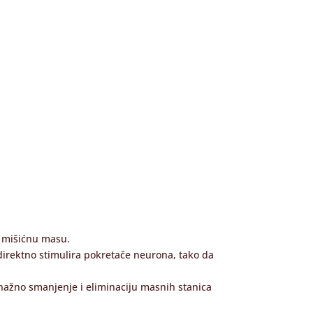
u mišićnu masu.
 direktno stimulira pokretače neurona, tako da
snažno smanjenje i eliminaciju masnih stanica