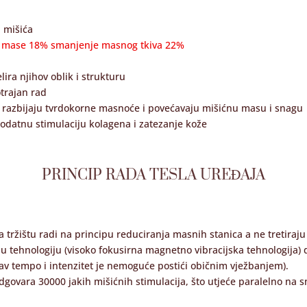
 mišića
e mase 18% smanjenje masnog tkiva 22%
ira njihov oblik i strukturu
trajan rad
o razbijaju tvrdokorne masnoće i povećavaju mišićnu masu i snagu
dodatnu stimulaciju kolagena i zatezanje kože
PRINCIP RADA TESLA UREĐAJA
 tržištu radi na principu reduciranja masnih stanica a ne tretiraj
nu tehnologiju (visoko fokusirna magnetno vibracijska tehnologija)
akav tempo i intenzitet je nemoguće postići običnim vježbanjem).
govara 30000 jakih mišićnih stimulacija, što utjeće paralelno na 