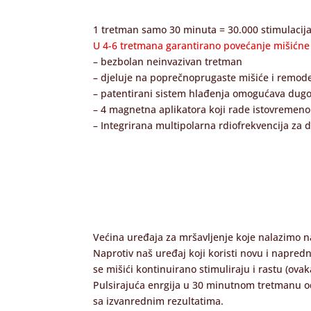
1 tretman samo 30 minuta = 30.000 stimulacija
U 4-6 tretmana garantirano povećanje mišićn
– bezbolan neinvazivan tretman
– djeluje na poprečnoprugaste mišiće i remodel
– patentirani sistem hlađenja omogućava dugo
– 4 magnetna aplikatora koji rade istovremen
– Integrirana multipolarna rdiofrekvencija za 
Većina uređaja za mršavljenje koje nalazimo na
Naprotiv naš uređaj koji koristi novu i napred
se mišići kontinuirano stimuliraju i rastu (ov
Pulsirajuća enrgija u 30 minutnom tretmanu od
sa izvanrednim rezultatima.