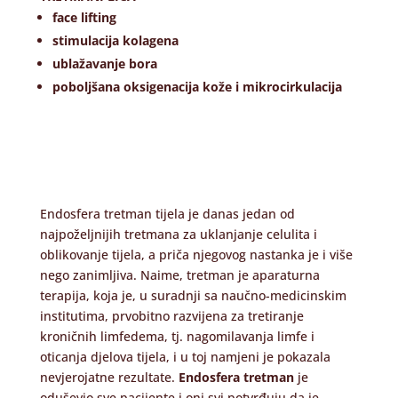
face lifting
stimulacija kolagena
ublažavanje bora
poboljšana oksigenacija kože i mikrocirkulacija
Endosfera tretman tijela je danas jedan od
najpoželjnijih tretmana za uklanjanje celulita i
oblikovanje tijela, a priča njegovog nastanka je i više
nego zanimljiva. Naime, tretman je aparaturna
terapija, koja je, u suradnji sa naučno-medicinskim
institutima, prvobitno razvijena za tretiranje
kroničnih limfedema, tj. nagomilavanja limfe i
oticanja djelova tijela, i u toj namjeni je pokazala
nevjerojatne rezultate.
Endosfera tretman
je
oduševio sve pacijente i oni svi potvrđuju da je