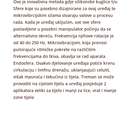
Ovo je inovativna metoda gdje silikonske kuglice tzv.
Sfere koje su posebno dizajnirane za ovaj uređaj te
mikrovibrcijskim silama stvaraju valove u procesu
rada. Kada je uređaj uključen, sve ove sfere
postavljene u posebni manipulator počinju da se
alternativno okreću. Frekvencija njihove rotacije je
od 40 do 250 Hz. Mikrovibracijom, koja prenosi
pulsirajuće ritmičke pokrete na različitim
frekvencijama do tkiva, obavlja se rad aparata
Endosfera. Ovakvo djelovanje uređaja potiće krvnu
cirkulaciju i limfnu drenažu, uklanjaujući celulit,
višak masnoća i tekućina iz tijela. Treman se može
provoditi na cijelom tijelu a uređaj posjeduje 2
aplikatora veliki za tijelo i manji za lice, vrat i manje
zone tijela