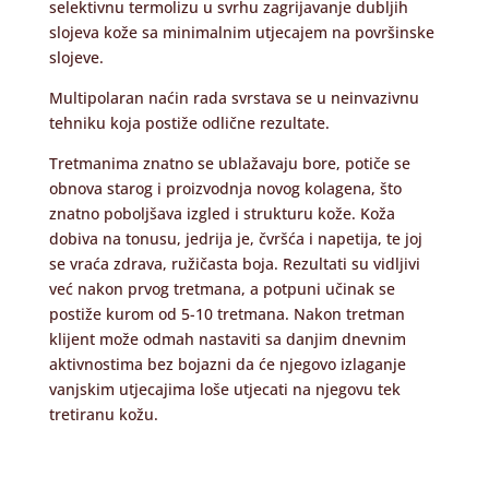
selektivnu termolizu u svrhu zagrijavanje dubljih
slojeva kože sa minimalnim utjecajem na površinske
slojeve.
Multipolaran naćin rada svrstava se u neinvazivnu
tehniku koja postiže odlične rezultate.
Tretmanima znatno se ublažavaju bore, potiče se
obnova starog i proizvodnja novog kolagena, što
znatno poboljšava izgled i strukturu kože. Koža
dobiva na tonusu, jedrija je, čvršća i napetija, te joj
se vraća zdrava, ružičasta boja.
Rezultati su vidljivi
već nakon prvog tretmana, a potpuni učinak se
postiže kurom od 5-10 tretmana. Nakon tretman
klijent može odmah nastaviti sa danjim dnevnim
aktivnostima bez bojazni da će njegovo izlaganje
vanjskim utjecajima loše utjecati na njegovu tek
tretiranu kožu.